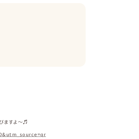
びますよ〜♬
D&utm_source=qr