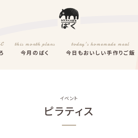
AC
this month plans
today's homemade meal
ろ
今月のばく
今日もおいしい手作りご飯
イベント
ピラティス