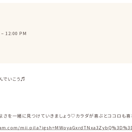
–
12:00 PM
んでいこう♬
地よさを一緒に見つけていきましょう♡カラダが喜ぶとココロも喜
gram.com/mii.pila?igsh=MWoyaGxrdTNxa3ZybQ%3D%3