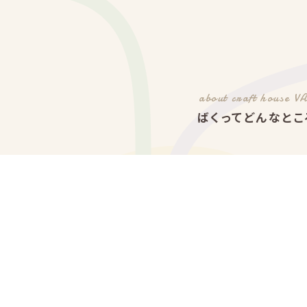
about craft house V
ばくってどんなとこ