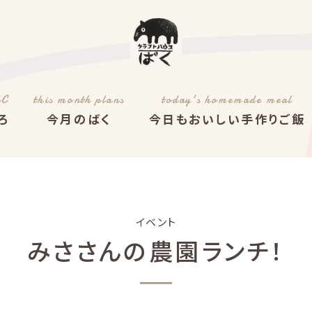
AC
this month plans
today's homemade meal
ろ
今月のばく
今日もおいしい手作りご飯
イベント
みささんの農園ランチ！